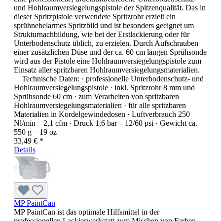
und Hohlraumversiegelungspistole der Spitzenqualität. Das in
dieser Spritzpistole verwendete Spritzrohr erzielt ein
sprühnebelarmes Spritzbild und ist besonders geeignet um
Strukturnachbildung, wie bei der Erstlackierung oder für
Unterbodenschutz üblich, zu erzielen. Durch Aufschrauben
einer zusätzlichen Düse und der ca. 60 cm langen Sprühsonde
wird aus der Pistole eine Hohlraumversiegelungspistole zum
Einsatz aller spritzbaren Hohlraumversiegelungsmaterialien.
Technische Daten: · professionelle Unterbodenschutz- und
Hohlraumversiegelungspistole · inkl. Spritzrohr 8 mm und
Sprühsonde 60 cm · zum Verarbeiten von spritzbaren
Hohlraumversiegelungsmaterialien · für alle spritzbaren
Materialien in Kordelgewindedosen · Luftverbrauch 250
Nl/min – 2,1 cfm · Druck 1,6 bar – 12/60 psi · Gewicht ca.
550 g – 19 oz
33,49 € *
Details
MP PaintCan
MP PaintCan ist das optimale Hilfsmittel in der
professionellen Lackierwerkstatt zum Mischen von Farben