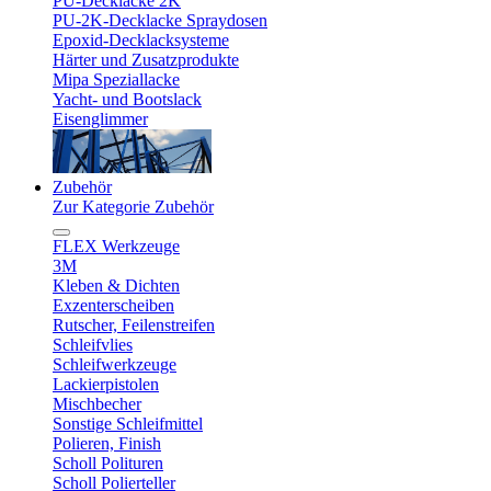
PU-Decklacke 2K
PU-2K-Decklacke Spraydosen
Epoxid-Decklacksysteme
Härter und Zusatzprodukte
Mipa Speziallacke
Yacht- und Bootslack
Eisenglimmer
Zubehör
Zur Kategorie Zubehör
FLEX Werkzeuge
3M
Kleben & Dichten
Exzenterscheiben
Rutscher, Feilenstreifen
Schleifvlies
Schleifwerkzeuge
Lackierpistolen
Mischbecher
Sonstige Schleifmittel
Polieren, Finish
Scholl Polituren
Scholl Polierteller