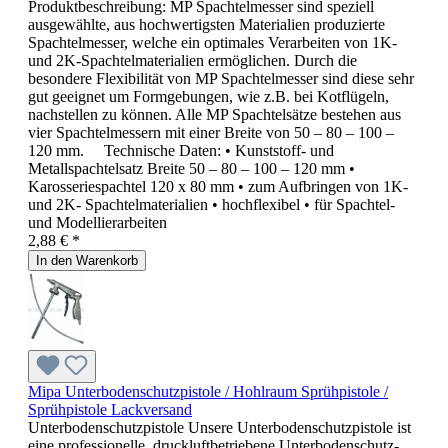
Produktbeschreibung: MP Spachtelmesser sind speziell
ausgewählte, aus hochwertigsten Materialien produzierte
Spachtelmesser, welche ein optimales Verarbeiten von 1K-
und 2K-Spachtelmaterialien ermöglichen. Durch die
besondere Flexibilität von MP Spachtelmesser sind diese sehr
gut geeignet um Formgebungen, wie z.B. bei Kotflügeln,
nachstellen zu können. Alle MP Spachtelsätze bestehen aus
vier Spachtelmessern mit einer Breite von 50 – 80 – 100 –
120 mm. Technische Daten: • Kunststoff- und
Metallspachtelsatz Breite 50 – 80 – 100 – 120 mm •
Karosseriespachtel 120 x 80 mm • zum Aufbringen von 1K-
und 2K- Spachtelmaterialien • hochflexibel • für Spachtel-
und Modellierarbeiten
2,88 € *
In den Warenkorb
Mipa Unterbodenschutzpistole / Hohlraum Sprühpistole /
Sprühpistole Lackversand
Unterbodenschutzpistole Unsere Unterbodenschutzpistole ist
eine professionelle, druckluftbetriebene Unterbodenschutz-