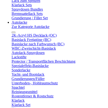
Lack zum Spritzen
Klarlack Sets
Spraydosen Bundles
Bremssattellack Sets
Grundierung / Filler Set
Autolacke
Zur Kategorie Autolacke
2K-Acryl HS Decklack (OC)
Basislack Fertigtöne (BC)
Basislacke nach Farbwunsch (BC)
WBC-Zweischicht-Basislack
Autolack-Spraydosen
Lackstifte
Protector / Transportflächen Beschichtung
Spezialeffekt-Basislacke
Sonderlacke
Yacht- und Bootslack
Grundierungen/Füller
Unterboden-, Hohlraumschutz
Spachtel
Reinigungsmittel
Rostentferner & Rostschutz
Klarlack
Klarlack Set