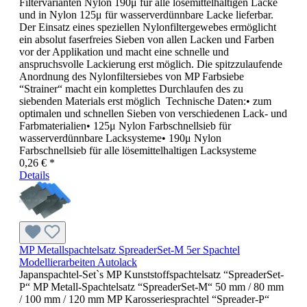
Filtervarianten Nylon 190μ für alle lösemittelhaltigen Lacke
und in Nylon 125μ für wasserverdünnbare Lacke lieferbar.
Der Einsatz eines speziellen Nylonfiltergewebes ermöglicht
ein absolut faserfreies Sieben von allen Lacken und Farben
vor der Applikation und macht eine schnelle und
anspruchsvolle Lackierung erst möglich. Die spitzzulaufende
Anordnung des Nylonfiltersiebes von MP Farbsiebe
“Strainer“ macht ein komplettes Durchlaufen des zu
siebenden Materials erst möglich Technische Daten:• zum
optimalen und schnellen Sieben von verschiedenen Lack- und
Farbmaterialien• 125μ Nylon Farbschnellsieb für
wasserverdünnbare Lacksysteme• 190μ Nylon
Farbschnellsieb für alle lösemittelhaltigen Lacksysteme
0,26 € *
Details
MP Metallspachtelsatz SpreaderSet-M 5er Spachtel
Modellierarbeiten Autolack
Japanspachtel-Set`s MP Kunststoffspachtelsatz “SpreaderSet-
P“ MP Metall-Spachtelsatz “SpreaderSet-M“ 50 mm / 80 mm
/ 100 mm / 120 mm MP Karosseriesprachtel “Spreader-P“