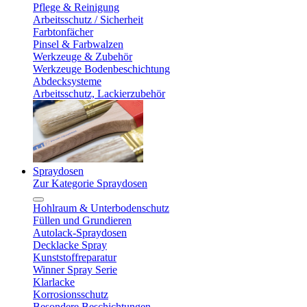
Pflege & Reinigung
Arbeitsschutz / Sicherheit
Farbtonfächer
Pinsel & Farbwalzen
Werkzeuge & Zubehör
Werkzeuge Bodenbeschichtung
Abdecksysteme
Arbeitsschutz, Lackierzubehör
Spraydosen
Zur Kategorie Spraydosen
Hohlraum & Unterbodenschutz
Füllen und Grundieren
Autolack-Spraydosen
Decklacke Spray
Kunststoffreparatur
Winner Spray Serie
Klarlacke
Korrosionsschutz
Besondere Beschichtungen