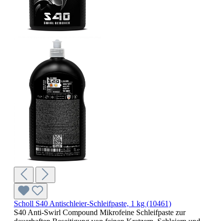
Scholl S40 Antischleier-Schleifpaste, 1 kg (10461)
S40 Anti-Swirl Compound Mikrofeine Schleifpaste zur