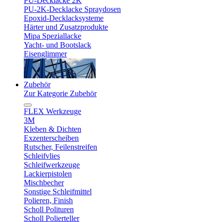
PU-Decklacke 2K
PU-2K-Decklacke Spraydosen
Epoxid-Decklacksysteme
Härter und Zusatzprodukte
Mipa Speziallacke
Yacht- und Bootslack
Eisenglimmer
Zubehör
Zur Kategorie Zubehör
FLEX Werkzeuge
3M
Kleben & Dichten
Exzenterscheiben
Rutscher, Feilenstreifen
Schleifvlies
Schleifwerkzeuge
Lackierpistolen
Mischbecher
Sonstige Schleifmittel
Polieren, Finish
Scholl Polituren
Scholl Polierteller