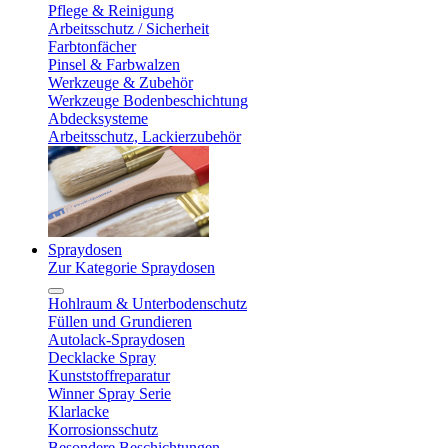
Pflege & Reinigung
Arbeitsschutz / Sicherheit
Farbtonfächer
Pinsel & Farbwalzen
Werkzeuge & Zubehör
Werkzeuge Bodenbeschichtung
Abdecksysteme
Arbeitsschutz, Lackierzubehör
Spraydosen
Zur Kategorie Spraydosen
Hohlraum & Unterbodenschutz
Füllen und Grundieren
Autolack-Spraydosen
Decklacke Spray
Kunststoffreparatur
Winner Spray Serie
Klarlacke
Korrosionsschutz
Besondere Beschichtungen