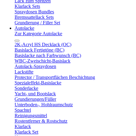
Lack zum Spritzen
Klarlack Sets
Spraydosen Bundles
Bremssattellack Sets
Grundierung / Filler Set
Autolacke
Zur Kategorie Autolacke
2K-Acryl HS Decklack (OC)
Basislack Fertigtöne (BC)
Basislacke nach Farbwunsch (BC)
WBC-Zweischicht-Basislack
Autolack-Spraydosen
Lackstifte
Protector / Transportflächen Beschichtung
Spezialeffekt-Basislacke
Sonderlacke
Yacht- und Bootslack
Grundierungen/Füller
Unterboden-, Hohlraumschutz
Spachtel
Reinigungsmittel
Rostentferner & Rostschutz
Klarlack
Klarlack Set