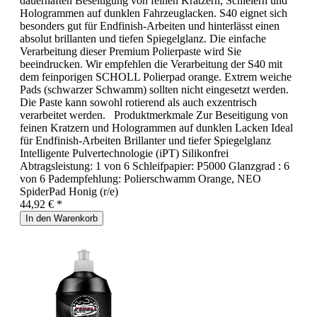
dauerhaften Beseitigung von feinen Kratzern, Schleiern und
Hologrammen auf dunklen Fahrzeuglacken. S40 eignet sich
besonders gut für Endfinish-Arbeiten und hinterlässt einen
absolut brillanten und tiefen Spiegelglanz. Die einfache
Verarbeitung dieser Premium Polierpaste wird Sie
beeindrucken. Wir empfehlen die Verarbeitung der S40 mit
dem feinporigen SCHOLL Polierpad orange. Extrem weiche
Pads (schwarzer Schwamm) sollten nicht eingesetzt werden.
Die Paste kann sowohl rotierend als auch exzentrisch
verarbeitet werden. Produktmerkmale Zur Beseitigung von
feinen Kratzern und Hologrammen auf dunklen Lacken Ideal
für Endfinish-Arbeiten Brillanter und tiefer Spiegelglanz
Intelligente Pulvertechnologie (iPT) Silikonfrei
Abtragsleistung: 1 von 6 Schleifpapier: P5000 Glanzgrad : 6
von 6 Padempfehlung: Polierschwamm Orange, NEO
SpiderPad Honig (r/e)
44,92 € *
In den Warenkorb