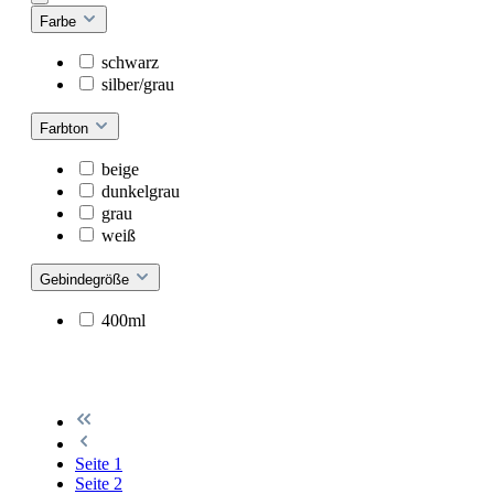
Farbe
schwarz
silber/grau
Farbton
beige
dunkelgrau
grau
weiß
Gebindegröße
400ml
Seite
1
Seite
2