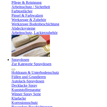
Pflege & Reinigung
Arbeitsschutz / Sicherheit
Farbtonfächer
Pinsel & Farbwalzen
Werkzeuge & Zubehör
Werkzeuge Bodenbeschichtung
Abdecksysteme
Arbeitsschutz, Lackierzubehör
Spraydosen
Zur Kategorie Spraydosen
Hohlraum & Unterbodenschutz
Füllen und Grundieren
Autolack-Spraydosen
Decklacke Spray
Kunststoffreparatur
Winner Spray Serie
Klarlacke
Korrosionsschutz
Besondere Beschichtungen