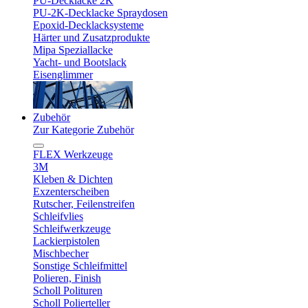
PU-Decklacke 2K
PU-2K-Decklacke Spraydosen
Epoxid-Decklacksysteme
Härter und Zusatzprodukte
Mipa Speziallacke
Yacht- und Bootslack
Eisenglimmer
Zubehör
Zur Kategorie Zubehör
FLEX Werkzeuge
3M
Kleben & Dichten
Exzenterscheiben
Rutscher, Feilenstreifen
Schleifvlies
Schleifwerkzeuge
Lackierpistolen
Mischbecher
Sonstige Schleifmittel
Polieren, Finish
Scholl Polituren
Scholl Polierteller