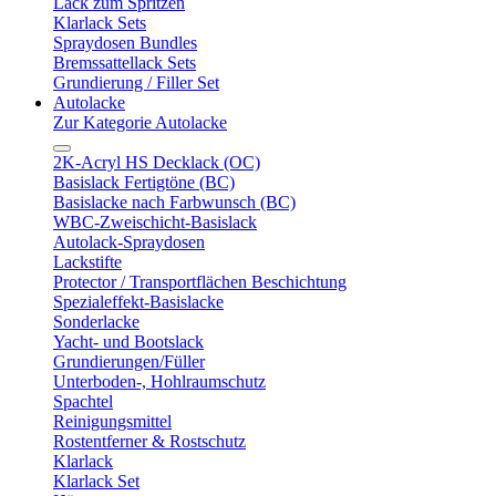
Lack zum Spritzen
Klarlack Sets
Spraydosen Bundles
Bremssattellack Sets
Grundierung / Filler Set
Autolacke
Zur Kategorie Autolacke
2K-Acryl HS Decklack (OC)
Basislack Fertigtöne (BC)
Basislacke nach Farbwunsch (BC)
WBC-Zweischicht-Basislack
Autolack-Spraydosen
Lackstifte
Protector / Transportflächen Beschichtung
Spezialeffekt-Basislacke
Sonderlacke
Yacht- und Bootslack
Grundierungen/Füller
Unterboden-, Hohlraumschutz
Spachtel
Reinigungsmittel
Rostentferner & Rostschutz
Klarlack
Klarlack Set