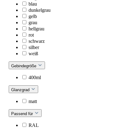
blau
dunkelgrau
gelb
grau
hellgrau
rot
schwarz
silber
weiß
Gebindegröße
400ml
Glanzgrad
matt
Passend für
RAL