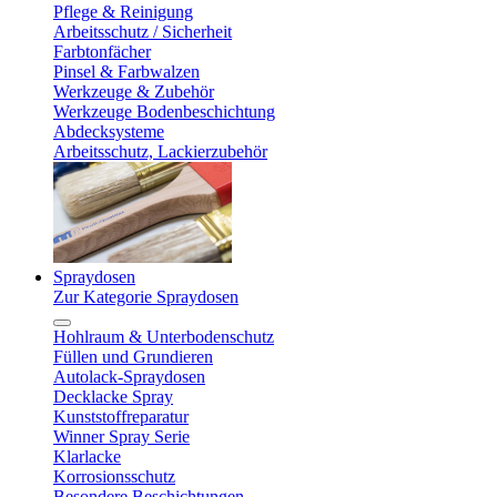
Pflege & Reinigung
Arbeitsschutz / Sicherheit
Farbtonfächer
Pinsel & Farbwalzen
Werkzeuge & Zubehör
Werkzeuge Bodenbeschichtung
Abdecksysteme
Arbeitsschutz, Lackierzubehör
Spraydosen
Zur Kategorie Spraydosen
Hohlraum & Unterbodenschutz
Füllen und Grundieren
Autolack-Spraydosen
Decklacke Spray
Kunststoffreparatur
Winner Spray Serie
Klarlacke
Korrosionsschutz
Besondere Beschichtungen