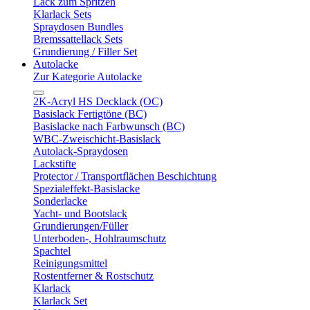
Lack zum Spritzen
Klarlack Sets
Spraydosen Bundles
Bremssattellack Sets
Grundierung / Filler Set
Autolacke
Zur Kategorie Autolacke
2K-Acryl HS Decklack (OC)
Basislack Fertigtöne (BC)
Basislacke nach Farbwunsch (BC)
WBC-Zweischicht-Basislack
Autolack-Spraydosen
Lackstifte
Protector / Transportflächen Beschichtung
Spezialeffekt-Basislacke
Sonderlacke
Yacht- und Bootslack
Grundierungen/Füller
Unterboden-, Hohlraumschutz
Spachtel
Reinigungsmittel
Rostentferner & Rostschutz
Klarlack
Klarlack Set