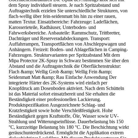
dem Spray individuell steuern. Je nach Spritzabstand und
Auftragstechnik erzielen Sie unterschiedliche Strukturen, von
flach-wellig über fein-seidenmatt bis hin zu einer rauen,
matten Textur. Einsatzbereiche: Fahrzeuge: Ladeflächen,
Karosserieteile, Radhäuser, Unterboden- und
Fahrwerksbereiche. Anbauteile: Rammschutz, Trittbretter,
Dachträger und Reserveradabdeckungen. Transport:
Auffahrrampen, Transportflächen von Abschleppwagen und
Anhängern. Freizeit: Boden- und Ablageflächen in Camping-
Fahrzeugen. Strukturvarianten per Spritzabstand Mit dem
Mipa Protector 2K-Spray in Schwarz bestimmen Sie über den
Abstand und die Auftragstechnik die Oberflächenstruktur:
Flach &amp; Wellig Grob &amp; Wellig Fein &amp;
Seidenmatt Matt &amp; Rau Einfache Anwendung Der
integrierte Härter des 2K-Systems wird einfach per
Knopfdruck am Dosenboden aktiviert. Nach dem Schütteln
ist das Material sofort einsatzbereit und Sie erhalten die
Beständigkeit einer professionellen Lackierung.
Produktspezifikation Ausgezeichnete Schlag- und
Kratzfestigkeit sowie hohe Verschleißfestigkeit. Hohe
Beständigkeit gegen Kraftstoffe, Öle, Wasser sowie UV-
Strahlung und Witterungseinflüsse. Dauerbelastung bis 150
°C, kurzzeitige Belastung bis 180 °C. Die Beschichtung wirkt
geräuschunterdrückend. Ermöglicht die Applikation extrem