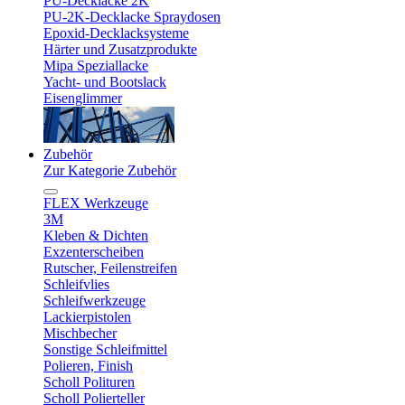
PU-Decklacke 2K
PU-2K-Decklacke Spraydosen
Epoxid-Decklacksysteme
Härter und Zusatzprodukte
Mipa Speziallacke
Yacht- und Bootslack
Eisenglimmer
Zubehör
Zur Kategorie Zubehör
FLEX Werkzeuge
3M
Kleben & Dichten
Exzenterscheiben
Rutscher, Feilenstreifen
Schleifvlies
Schleifwerkzeuge
Lackierpistolen
Mischbecher
Sonstige Schleifmittel
Polieren, Finish
Scholl Polituren
Scholl Polierteller