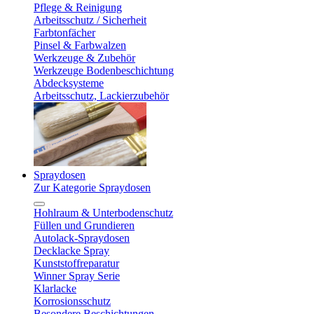
Pflege & Reinigung
Arbeitsschutz / Sicherheit
Farbtonfächer
Pinsel & Farbwalzen
Werkzeuge & Zubehör
Werkzeuge Bodenbeschichtung
Abdecksysteme
Arbeitsschutz, Lackierzubehör
Spraydosen
Zur Kategorie Spraydosen
Hohlraum & Unterbodenschutz
Füllen und Grundieren
Autolack-Spraydosen
Decklacke Spray
Kunststoffreparatur
Winner Spray Serie
Klarlacke
Korrosionsschutz
Besondere Beschichtungen