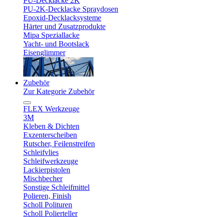
PU-Decklacke 2K
PU-2K-Decklacke Spraydosen
Epoxid-Decklacksysteme
Härter und Zusatzprodukte
Mipa Speziallacke
Yacht- und Bootslack
Eisenglimmer
Zubehör
Zur Kategorie Zubehör
FLEX Werkzeuge
3M
Kleben & Dichten
Exzenterscheiben
Rutscher, Feilenstreifen
Schleifvlies
Schleifwerkzeuge
Lackierpistolen
Mischbecher
Sonstige Schleifmittel
Polieren, Finish
Scholl Polituren
Scholl Polierteller