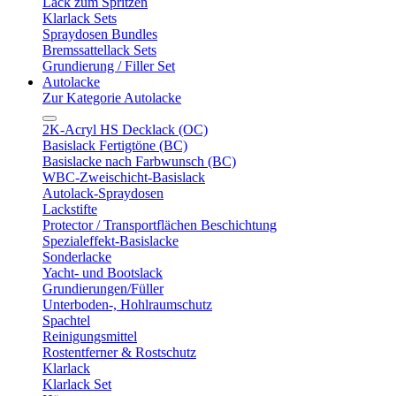
Lack zum Spritzen
Klarlack Sets
Spraydosen Bundles
Bremssattellack Sets
Grundierung / Filler Set
Autolacke
Zur Kategorie Autolacke
2K-Acryl HS Decklack (OC)
Basislack Fertigtöne (BC)
Basislacke nach Farbwunsch (BC)
WBC-Zweischicht-Basislack
Autolack-Spraydosen
Lackstifte
Protector / Transportflächen Beschichtung
Spezialeffekt-Basislacke
Sonderlacke
Yacht- und Bootslack
Grundierungen/Füller
Unterboden-, Hohlraumschutz
Spachtel
Reinigungsmittel
Rostentferner & Rostschutz
Klarlack
Klarlack Set