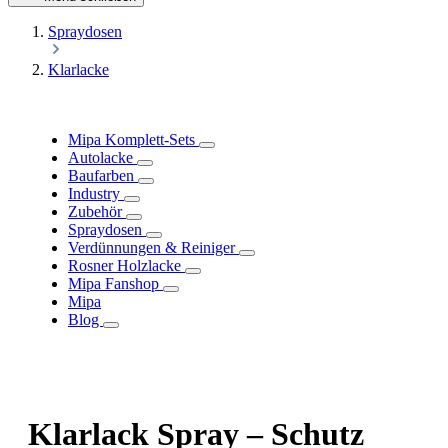
Spraydosen
Klarlacke
Mipa Komplett-Sets
Autolacke
Baufarben
Industry
Zubehör
Spraydosen
Verdünnungen & Reiniger
Rosner Holzlacke
Mipa Fanshop
Mipa
Blog
Klarlack Spray – Schutz