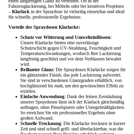
einen langlebigen Glanz zu verleihen. Ob in der
Fahrzeuglackierung, bei Möbeln oder bei kreativen Projekten
–
Klarlack
in der Spraydose ist vielseitig einsetzbar und ideal
für schnelle, professionelle Ergebnisse.
Vorteile der Spraydosen Klarlacke:
Schutz vor Witterung und Umwelteinflüssen
:
Unsere Klarlacke bieten eine zuverlässige
Schutzschicht gegen UV-Strahlung, Feuchtigkeit und
Temperaturschwankungen, wodurch Ihre Lackierung
langfristig geschützt und vor dem Verblassen bewahrt
wird.
Brillanter Glanz
: Die Spraydosen Klarlacke sorgen für
ein glänzendes Finish, das jede Lackierung aufwertet.
Sie sind in verschiedenen Glanzgraden erhältlich, von
hochglänzend bis matt, um den gewünschten Effekt zu
erzielen.
Einfache Anwendung
: Dank der feinen Zerstäubung
unserer Spraydosen lässt sich der Klarlack gleichmäßig
auftragen, ohne Pinselspuren oder Unregelmäßigkeiten.
So erreichen Sie ein professionelles Ergebnis ohne
großen Aufwand.
Schnelle Trocknung
: Die Klarlacke trocknen in kurzer
Zeit und sind schnell griff- und überlackierbar, was die