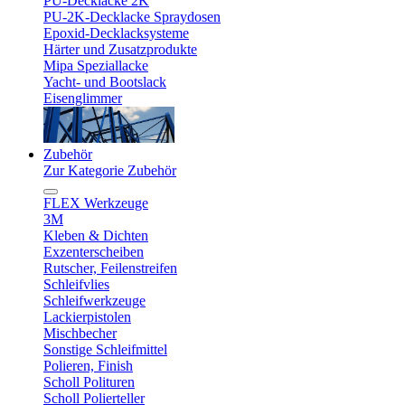
PU-Decklacke 2K
PU-2K-Decklacke Spraydosen
Epoxid-Decklacksysteme
Härter und Zusatzprodukte
Mipa Speziallacke
Yacht- und Bootslack
Eisenglimmer
Zubehör
Zur Kategorie Zubehör
FLEX Werkzeuge
3M
Kleben & Dichten
Exzenterscheiben
Rutscher, Feilenstreifen
Schleifvlies
Schleifwerkzeuge
Lackierpistolen
Mischbecher
Sonstige Schleifmittel
Polieren, Finish
Scholl Polituren
Scholl Polierteller