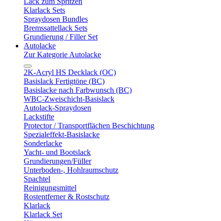
Lack zum Spritzen
Klarlack Sets
Spraydosen Bundles
Bremssattellack Sets
Grundierung / Filler Set
Autolacke
Zur Kategorie Autolacke
2K-Acryl HS Decklack (OC)
Basislack Fertigtöne (BC)
Basislacke nach Farbwunsch (BC)
WBC-Zweischicht-Basislack
Autolack-Spraydosen
Lackstifte
Protector / Transportflächen Beschichtung
Spezialeffekt-Basislacke
Sonderlacke
Yacht- und Bootslack
Grundierungen/Füller
Unterboden-, Hohlraumschutz
Spachtel
Reinigungsmittel
Rostentferner & Rostschutz
Klarlack
Klarlack Set