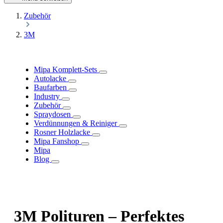
Zubehör
3M
Mipa Komplett-Sets
Autolacke
Baufarben
Industry
Zubehör
Spraydosen
Verdünnungen & Reiniger
Rosner Holzlacke
Mipa Fanshop
Mipa
Blog
3M Polituren – Perfektes