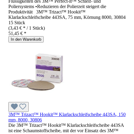
Flüssigkeiten des 3M™ Perfect-It™ Schleif- und
Poliersystems •Reduzieren der Polierzeit steigert die
Produktivität 3M™ Trizact™ Hookit™
Klarlackschleifscheibe 443SA, 75 mm, Körnung 8000, 30804
15 Stück
(3,43 € * / 1 Stück)
51,45 € *
In den Warenkorb
3M™ Trizact™ Hookit™ Klarlackschleifscheibe 443SA, 150
mm, 8000, 30806
Die 3M™ Trizact™ Hookit™ Klarlackschleifscheibe 443SA
ist eine Schaumstoffscheibe, mit der vor Einsatz des 3M™