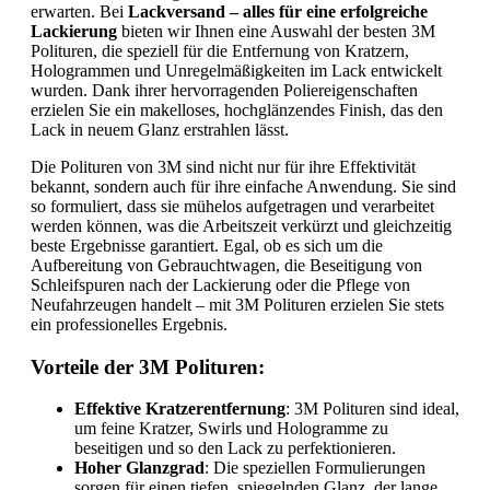
erwarten. Bei
Lackversand – alles für eine erfolgreiche
Lackierung
bieten wir Ihnen eine Auswahl der besten 3M
Polituren, die speziell für die Entfernung von Kratzern,
Hologrammen und Unregelmäßigkeiten im Lack entwickelt
wurden. Dank ihrer hervorragenden Poliereigenschaften
erzielen Sie ein makelloses, hochglänzendes Finish, das den
Lack in neuem Glanz erstrahlen lässt.
Die Polituren von 3M sind nicht nur für ihre Effektivität
bekannt, sondern auch für ihre einfache Anwendung. Sie sind
so formuliert, dass sie mühelos aufgetragen und verarbeitet
werden können, was die Arbeitszeit verkürzt und gleichzeitig
beste Ergebnisse garantiert. Egal, ob es sich um die
Aufbereitung von Gebrauchtwagen, die Beseitigung von
Schleifspuren nach der Lackierung oder die Pflege von
Neufahrzeugen handelt – mit 3M Polituren erzielen Sie stets
ein professionelles Ergebnis.
Vorteile der 3M Polituren:
Effektive Kratzerentfernung
: 3M Polituren sind ideal,
um feine Kratzer, Swirls und Hologramme zu
beseitigen und so den Lack zu perfektionieren.
Hoher Glanzgrad
: Die speziellen Formulierungen
sorgen für einen tiefen, spiegelnden Glanz, der lange