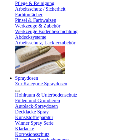
Pflege & Reinigung
Arbeitsschutz / Sicherheit
Farbtonfächer
Pinsel & Farbwalzen
Werkzeuge & Zubehör
Werkzeuge Bodenbeschichtung
Abdecksysteme
Arbeitsschutz, Lackierzubehör
Spraydosen
Zur Kategorie Spraydosen
Hohlraum & Unterbodenschutz
Füllen und Grundieren
Autolack-Spraydosen
Decklacke Spray
Kunststoffreparatur
Winner Spray Serie
Klarlacke
Korrosionsschutz
Besondere Beschichtungen