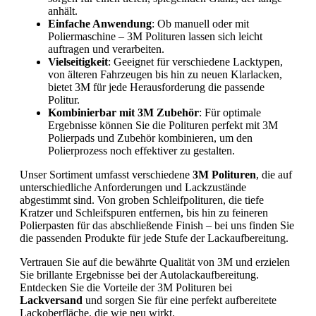
anhält.
Einfache Anwendung
: Ob manuell oder mit
Poliermaschine – 3M Polituren lassen sich leicht
auftragen und verarbeiten.
Vielseitigkeit
: Geeignet für verschiedene Lacktypen,
von älteren Fahrzeugen bis hin zu neuen Klarlacken,
bietet 3M für jede Herausforderung die passende
Politur.
Kombinierbar mit 3M Zubehör
: Für optimale
Ergebnisse können Sie die Polituren perfekt mit 3M
Polierpads und Zubehör kombinieren, um den
Polierprozess noch effektiver zu gestalten.
Unser Sortiment umfasst verschiedene
3M Polituren
, die auf
unterschiedliche Anforderungen und Lackzustände
abgestimmt sind. Von groben Schleifpolituren, die tiefe
Kratzer und Schleifspuren entfernen, bis hin zu feineren
Polierpasten für das abschließende Finish – bei uns finden Sie
die passenden Produkte für jede Stufe der Lackaufbereitung.
Vertrauen Sie auf die bewährte Qualität von 3M und erzielen
Sie brillante Ergebnisse bei der Autolackaufbereitung.
Entdecken Sie die Vorteile der 3M Polituren bei
Lackversand
und sorgen Sie für eine perfekt aufbereitete
Lackoberfläche, die wie neu wirkt.