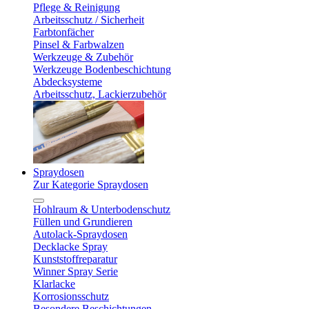
Pflege & Reinigung
Arbeitsschutz / Sicherheit
Farbtonfächer
Pinsel & Farbwalzen
Werkzeuge & Zubehör
Werkzeuge Bodenbeschichtung
Abdecksysteme
Arbeitsschutz, Lackierzubehör
Spraydosen
Zur Kategorie Spraydosen
Hohlraum & Unterbodenschutz
Füllen und Grundieren
Autolack-Spraydosen
Decklacke Spray
Kunststoffreparatur
Winner Spray Serie
Klarlacke
Korrosionsschutz
Besondere Beschichtungen