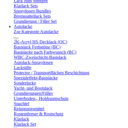
Lack zum Spritzen
Klarlack Sets
Spraydosen Bundles
Bremssattellack Sets
Grundierung / Filler Set
Autolacke
Zur Kategorie Autolacke
2K-Acryl HS Decklack (OC)
Basislack Fertigtöne (BC)
Basislacke nach Farbwunsch (BC)
WBC-Zweischicht-Basislack
Autolack-Spraydosen
Lackstifte
Protector / Transportflächen Beschichtung
Spezialeffekt-Basislacke
Sonderlacke
Yacht- und Bootslack
Grundierungen/Füller
Unterboden-, Hohlraumschutz
Spachtel
Reinigungsmittel
Rostentferner & Rostschutz
Klarlack
Klarlack Set