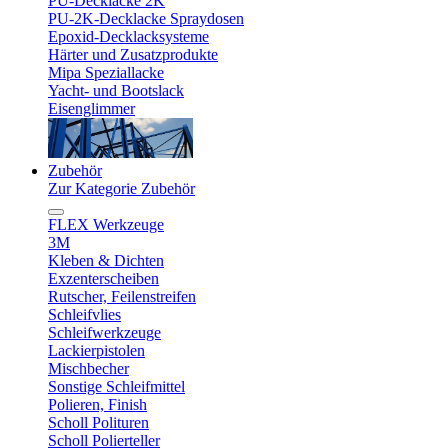
PU-Decklacke 2K
PU-2K-Decklacke Spraydosen
Epoxid-Decklacksysteme
Härter und Zusatzprodukte
Mipa Speziallacke
Yacht- und Bootslack
Eisenglimmer
Zubehör
Zur Kategorie Zubehör
FLEX Werkzeuge
3M
Kleben & Dichten
Exzenterscheiben
Rutscher, Feilenstreifen
Schleifvlies
Schleifwerkzeuge
Lackierpistolen
Mischbecher
Sonstige Schleifmittel
Polieren, Finish
Scholl Polituren
Scholl Polierteller