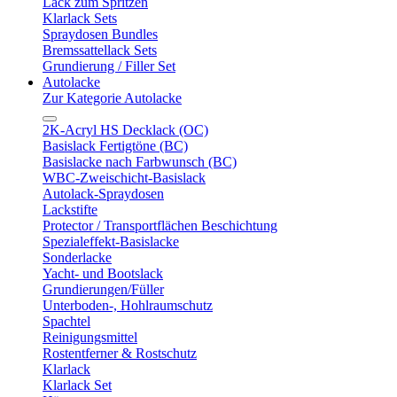
Lack zum Spritzen
Klarlack Sets
Spraydosen Bundles
Bremssattellack Sets
Grundierung / Filler Set
Autolacke
Zur Kategorie Autolacke
2K-Acryl HS Decklack (OC)
Basislack Fertigtöne (BC)
Basislacke nach Farbwunsch (BC)
WBC-Zweischicht-Basislack
Autolack-Spraydosen
Lackstifte
Protector / Transportflächen Beschichtung
Spezialeffekt-Basislacke
Sonderlacke
Yacht- und Bootslack
Grundierungen/Füller
Unterboden-, Hohlraumschutz
Spachtel
Reinigungsmittel
Rostentferner & Rostschutz
Klarlack
Klarlack Set