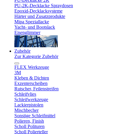
PU-Decklacke 2K
PU-2K-Decklacke Spraydosen
Epoxid-Decklacksysteme
Härter und Zusatzprodukte
Mipa Speziallacke
Yacht- und Bootslack
Eisenglimmer
Zubehör
Zur Kategorie Zubehör
FLEX Werkzeuge
3M
Kleben & Dichten
Exzenterscheiben
Rutscher, Feilenstreifen
Schleifvlies
Schleifwerkzeuge
Lackierpistolen
Mischbecher
Sonstige Schleifmittel
Polieren, Finish
Scholl Polituren
Scholl Polierteller