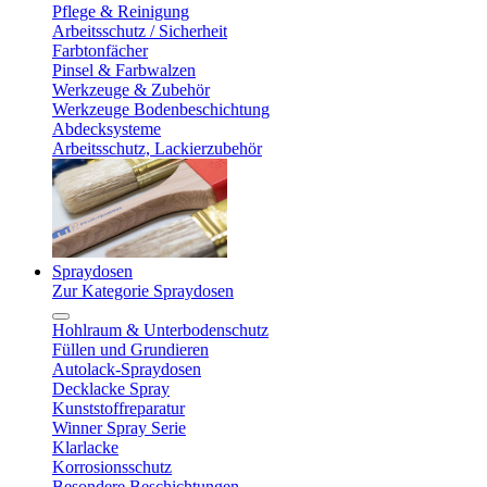
Pflege & Reinigung
Arbeitsschutz / Sicherheit
Farbtonfächer
Pinsel & Farbwalzen
Werkzeuge & Zubehör
Werkzeuge Bodenbeschichtung
Abdecksysteme
Arbeitsschutz, Lackierzubehör
Spraydosen
Zur Kategorie Spraydosen
Hohlraum & Unterbodenschutz
Füllen und Grundieren
Autolack-Spraydosen
Decklacke Spray
Kunststoffreparatur
Winner Spray Serie
Klarlacke
Korrosionsschutz
Besondere Beschichtungen