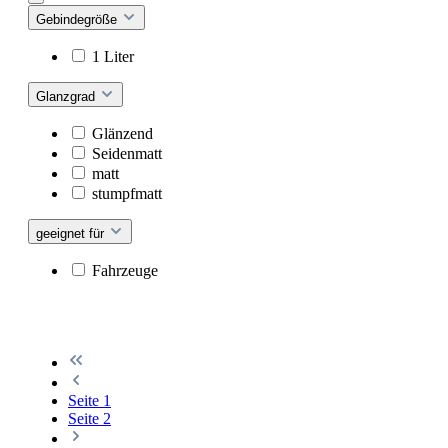
Gebindegröße
1 Liter
Glanzgrad
Glänzend
Seidenmatt
matt
stumpfmatt
geeignet für
Fahrzeuge
Seite
1
Seite
2