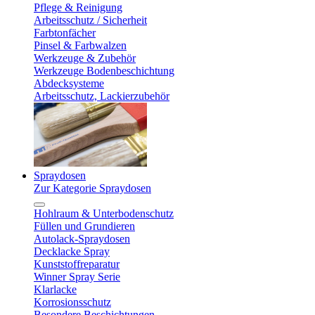
Pflege & Reinigung
Arbeitsschutz / Sicherheit
Farbtonfächer
Pinsel & Farbwalzen
Werkzeuge & Zubehör
Werkzeuge Bodenbeschichtung
Abdecksysteme
Arbeitsschutz, Lackierzubehör
Spraydosen
Zur Kategorie Spraydosen
Hohlraum & Unterbodenschutz
Füllen und Grundieren
Autolack-Spraydosen
Decklacke Spray
Kunststoffreparatur
Winner Spray Serie
Klarlacke
Korrosionsschutz
Besondere Beschichtungen