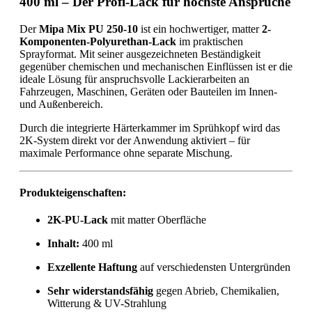
400 ml – Der Profi-Lack für höchste Ansprüche
Der
Mipa Mix PU 250-10
ist ein hochwertiger, matter
2-
Komponenten-Polyurethan-Lack
im praktischen
Sprayformat. Mit seiner ausgezeichneten Beständigkeit
gegenüber chemischen und mechanischen Einflüssen ist er die
ideale Lösung für anspruchsvolle Lackierarbeiten an
Fahrzeugen, Maschinen, Geräten oder Bauteilen im Innen-
und Außenbereich.
Durch die integrierte Härterkammer im Sprühkopf wird das
2K-System direkt vor der Anwendung aktiviert – für
maximale Performance ohne separate Mischung.
Produkteigenschaften:
2K-PU-Lack
mit matter Oberfläche
Inhalt:
400 ml
Exzellente Haftung
auf verschiedensten Untergründen
Sehr widerstandsfähig
gegen Abrieb, Chemikalien,
Witterung & UV-Strahlung