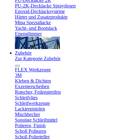
PU-Decklacke 2K
PU-2K-Decklacke Spraydosen
Epoxid-Decklacksysteme
Härter und Zusatzprodukte
Mipa Speziallacke
Yacht- und Bootslack
Eisenglimmer
Zubehör
Zur Kategorie Zubehör
FLEX Werkzeuge
3M
Kleben & Dichten
Exzenterscheiben
Rutscher, Feilenstreifen
Schleifvlies
Schleifwerkzeuge
Lackierpistolen
Mischbecher
Sonstige Schleifmittel
Polieren, Finish
Scholl Polituren
Scholl Polierteller