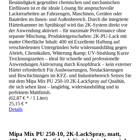
Beständigkeit gegenüber chemischen und mechanischen
Einflüssen ist er die ideale Lösung für anspruchsvolle
Lackierarbeiten an Fahrzeugen, Maschinen, Geräten oder
Bauteilen im Innen- und Außenbereich. Durch die integrierte
Härterkammer im Sprühkopf wird das 2K-System direkt vor
der Anwendung aktiviert – für maximale Performance ohne
separate Mischung. Produkteigenschaften: 2K-PU-Lack mit
matter Oberfläche Inhalt: 400 ml Exzellente Haftung auf
verschiedensten Untergründen Sehr widerstandsfähig gegen
Abrieb, Chemikalien, Witterung &amp; UV-Strahlung Kurze
Trocknungszeiten – ideal für schnelle und professionelle
Anwendungen Aktivierung durch Knopfdruck – kein externer
Härter erforderlich Für Ausbesserungen, Neulackierungen
und Beschichtungen im KFZ- und Industriebereich Setzen Sie
mit dem Mipa Mix PU 250-10 2K-LackSpray auf Qualität,
die sich sehen lässt – langlebig, widerstandsfähig und in
perfektem Mattfinish.
(62,87 € * / 1 Liter)
25,15 € *
Details
Mipa Mix PU 250-10, 2K-LackSpray, matt,