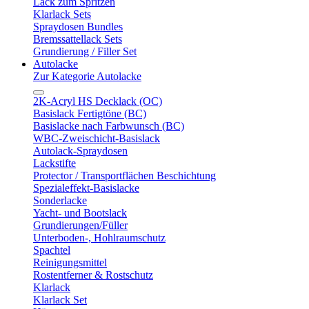
Lack zum Spritzen
Klarlack Sets
Spraydosen Bundles
Bremssattellack Sets
Grundierung / Filler Set
Autolacke
Zur Kategorie Autolacke
2K-Acryl HS Decklack (OC)
Basislack Fertigtöne (BC)
Basislacke nach Farbwunsch (BC)
WBC-Zweischicht-Basislack
Autolack-Spraydosen
Lackstifte
Protector / Transportflächen Beschichtung
Spezialeffekt-Basislacke
Sonderlacke
Yacht- und Bootslack
Grundierungen/Füller
Unterboden-, Hohlraumschutz
Spachtel
Reinigungsmittel
Rostentferner & Rostschutz
Klarlack
Klarlack Set