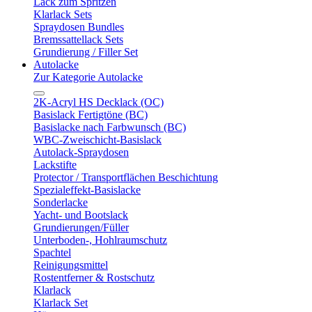
Lack zum Spritzen
Klarlack Sets
Spraydosen Bundles
Bremssattellack Sets
Grundierung / Filler Set
Autolacke
Zur Kategorie Autolacke
2K-Acryl HS Decklack (OC)
Basislack Fertigtöne (BC)
Basislacke nach Farbwunsch (BC)
WBC-Zweischicht-Basislack
Autolack-Spraydosen
Lackstifte
Protector / Transportflächen Beschichtung
Spezialeffekt-Basislacke
Sonderlacke
Yacht- und Bootslack
Grundierungen/Füller
Unterboden-, Hohlraumschutz
Spachtel
Reinigungsmittel
Rostentferner & Rostschutz
Klarlack
Klarlack Set