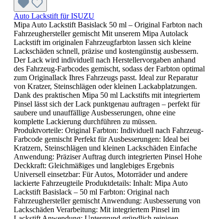
Auto Lackstift für ISUZU
Mipa Auto Lackstift Basislack 50 ml – Original Farbton nach
Fahrzeughersteller gemischt Mit unserem Mipa Autolack
Lackstift im originalen Fahrzeugfarbton lassen sich kleine
Lackschäden schnell, präzise und kostengünstig ausbessern.
Der Lack wird individuell nach Herstellervorgaben anhand
des Fahrzeug-Farbcodes gemischt, sodass der Farbton optimal
zum Originallack Ihres Fahrzeugs passt. Ideal zur Reparatur
von Kratzer, Steinschlägen oder kleinen Lackabplatzungen.
Dank des praktischen Mipa 50 ml Lackstifts mit integriertem
Pinsel lässt sich der Lack punktgenau auftragen – perfekt für
saubere und unauffällige Ausbesserungen, ohne eine
komplette Lackierung durchführen zu müssen.
Produktvorteile: Original Farbton: Individuell nach Fahrzeug-
Farbcode gemischt Perfekt für Ausbesserungen: Ideal bei
Kratzern, Steinschlägen und kleinen Lackschäden Einfache
Anwendung: Präziser Auftrag durch integrierten Pinsel Hohe
Deckkraft: Gleichmäßiges und langlebiges Ergebnis
Universell einsetzbar: Für Autos, Motorräder und andere
lackierte Fahrzeugteile Produktdetails: Inhalt: Mipa Auto
Lackstift Basislack – 50 ml Farbton: Original nach
Fahrzeughersteller gemischt Anwendung: Ausbesserung von
Lackschäden Verarbeitung: Mit integriertem Pinsel im
Lackstift Anwendung: Untergrund gründlich reinigen,