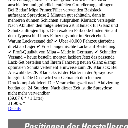
anschleifen und gründlich entfetten Grundierung auftragen:
Bei Bedarf Mipa Primer/Filler verwenden Basislack
auftragen: Spraydose 2 Minuten gut schütteln, dann in
mehreren dünnen Schichten aufsprühen Klarlack versiegeln:
Nach Ablüften den mitgelieferten 2K-Klarlack für Glanz und
Schutz auftragen Tipp: Den exakten Farbcode finden Sie auf
dem Typenschild Ihres Fahrzeugs oder im Serviceheft.
Warum Lackversand.de? ✔ Über 40.000 Fahrzeugfarbtöne
direkt ab Lager ✔ Frisch angemischte Lacke auf Bestellung
✔ Profi-Qualität von Mipa – Made in Germany ✔ Schneller
Versand – heute bestellt, morgen lackiert Jetzt das passende
Lack-Set bestellen und Ihrem Fahrzeug neuen Glanz &amp;
optimalen Schutz verleihen! Hinweise zum 2K Klarlack: Bei
Auswahl des 2K Klarlacks ist der Härter in der Spraydose
integriert. Die Dose wird vor Gebrauch durch einen
Druckknopf aktiviert. Die Verarbeitungszeit nach Aktivierung
beträgt ca. 24 Stunden. Nach dieser Zeit ist die Spraydose
nicht mehr verwendbar.
(39,87 € * / 1 Liter)
31,90 € *
Details