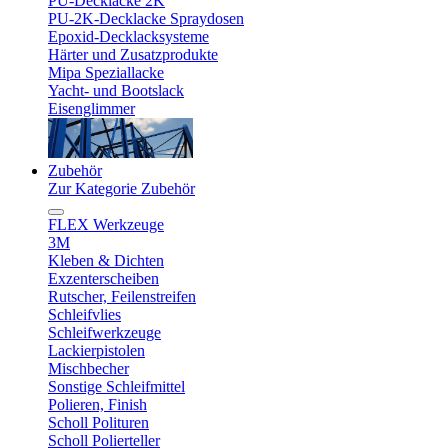
PU-Decklacke 2K
PU-2K-Decklacke Spraydosen
Epoxid-Decklacksysteme
Härter und Zusatzprodukte
Mipa Speziallacke
Yacht- und Bootslack
Eisenglimmer
Zubehör
Zur Kategorie Zubehör
FLEX Werkzeuge
3M
Kleben & Dichten
Exzenterscheiben
Rutscher, Feilenstreifen
Schleifvlies
Schleifwerkzeuge
Lackierpistolen
Mischbecher
Sonstige Schleifmittel
Polieren, Finish
Scholl Polituren
Scholl Polierteller