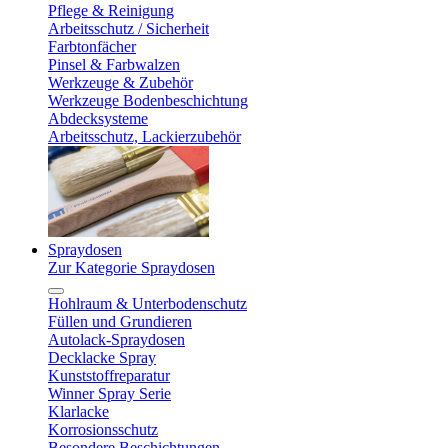
Pflege & Reinigung
Arbeitsschutz / Sicherheit
Farbtonfächer
Pinsel & Farbwalzen
Werkzeuge & Zubehör
Werkzeuge Bodenbeschichtung
Abdecksysteme
Arbeitsschutz, Lackierzubehör
Spraydosen
Zur Kategorie Spraydosen
Hohlraum & Unterbodenschutz
Füllen und Grundieren
Autolack-Spraydosen
Decklacke Spray
Kunststoffreparatur
Winner Spray Serie
Klarlacke
Korrosionsschutz
Besondere Beschichtungen