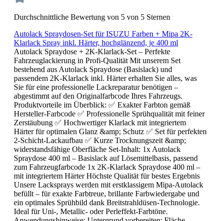
Durchschnittliche Bewertung von 5 von 5 Sternen
Autolack Spraydosen-Set für ISUZU Farben + Mipa 2K-
Klarlack Spray inkl. Härter, hochglänzend, je 400 ml
Autolack Spraydose + 2K-Klarlack-Set – Perfekte
Fahrzeuglackierung in Profi-Qualität Mit unserem Set
bestehend aus Autolack Spraydose (Basislack) und
passendem 2K-Klarlack inkl. Härter erhalten Sie alles, was
Sie für eine professionelle Lackreparatur benötigen –
abgestimmt auf den Originalfarbcode Ihres Fahrzeugs.
Produktvorteile im Überblick: ✅ Exakter Farbton gemäß
Hersteller-Farbcode ✅ Professionelle Sprühqualität mit feiner
Zerstäubung ✅ Hochwertiger Klarlack mit integriertem
Härter für optimalen Glanz &amp; Schutz ✅ Set für perfekten
2-Schicht-Lackaufbau ✅ Kurze Trocknungszeit &amp;
widerstandsfähige Oberfläche Set-Inhalt: 1x Autolack
Spraydose 400 ml – Basislack auf Lösemittelbasis, passend
zum Fahrzeugfarbcode 1x 2K-Klarlack Spraydose 400 ml –
mit integriertem Härter Höchste Qualität für bestes Ergebnis
Unsere Lacksprays werden mit erstklassigem Mipa-Autolack
befüllt – für exakte Farbtreue, brillante Farbwiedergabe und
ein optimales Sprühbild dank Breitstrahldüsen-Technologie.
Ideal für Uni-, Metallic- oder Perleffekt-Farbtöne.
Anwendungshinweise: Untergrund vorbereiten: Fläche