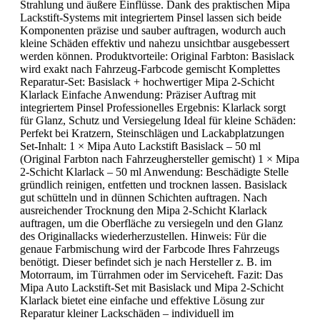
Strahlung und äußere Einflüsse. Dank des praktischen Mipa
Lackstift-Systems mit integriertem Pinsel lassen sich beide
Komponenten präzise und sauber auftragen, wodurch auch
kleine Schäden effektiv und nahezu unsichtbar ausgebessert
werden können. Produktvorteile: Original Farbton: Basislack
wird exakt nach Fahrzeug-Farbcode gemischt Komplettes
Reparatur-Set: Basislack + hochwertiger Mipa 2-Schicht
Klarlack Einfache Anwendung: Präziser Auftrag mit
integriertem Pinsel Professionelles Ergebnis: Klarlack sorgt
für Glanz, Schutz und Versiegelung Ideal für kleine Schäden:
Perfekt bei Kratzern, Steinschlägen und Lackabplatzungen
Set-Inhalt: 1 × Mipa Auto Lackstift Basislack – 50 ml
(Original Farbton nach Fahrzeughersteller gemischt) 1 × Mipa
2-Schicht Klarlack – 50 ml Anwendung: Beschädigte Stelle
gründlich reinigen, entfetten und trocknen lassen. Basislack
gut schütteln und in dünnen Schichten auftragen. Nach
ausreichender Trocknung den Mipa 2-Schicht Klarlack
auftragen, um die Oberfläche zu versiegeln und den Glanz
des Originallacks wiederherzustellen. Hinweis: Für die
genaue Farbmischung wird der Farbcode Ihres Fahrzeugs
benötigt. Dieser befindet sich je nach Hersteller z. B. im
Motorraum, im Türrahmen oder im Serviceheft. Fazit: Das
Mipa Auto Lackstift-Set mit Basislack und Mipa 2-Schicht
Klarlack bietet eine einfache und effektive Lösung zur
Reparatur kleiner Lackschäden – individuell im