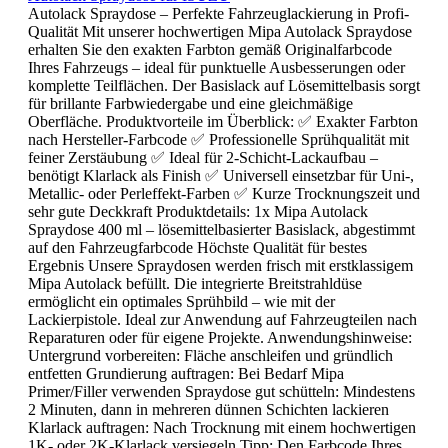
Autolack Spraydose – Perfekte Fahrzeuglackierung in Profi-
Qualität Mit unserer hochwertigen Mipa Autolack Spraydose
erhalten Sie den exakten Farbton gemäß Originalfarbcode
Ihres Fahrzeugs – ideal für punktuelle Ausbesserungen oder
komplette Teilflächen. Der Basislack auf Lösemittelbasis sorgt
für brillante Farbwiedergabe und eine gleichmäßige
Oberfläche. Produktvorteile im Überblick: ✅ Exakter Farbton
nach Hersteller-Farbcode ✅ Professionelle Sprühqualität mit
feiner Zerstäubung ✅ Ideal für 2-Schicht-Lackaufbau –
benötigt Klarlack als Finish ✅ Universell einsetzbar für Uni-,
Metallic- oder Perleffekt-Farben ✅ Kurze Trocknungszeit und
sehr gute Deckkraft Produktdetails: 1x Mipa Autolack
Spraydose 400 ml – lösemittelbasierter Basislack, abgestimmt
auf den Fahrzeugfarbcode Höchste Qualität für bestes
Ergebnis Unsere Spraydosen werden frisch mit erstklassigem
Mipa Autolack befüllt. Die integrierte Breitstrahldüse
ermöglicht ein optimales Sprühbild – wie mit der
Lackierpistole. Ideal zur Anwendung auf Fahrzeugteilen nach
Reparaturen oder für eigene Projekte. Anwendungshinweise:
Untergrund vorbereiten: Fläche anschleifen und gründlich
entfetten Grundierung auftragen: Bei Bedarf Mipa
Primer/Filler verwenden Spraydose gut schütteln: Mindestens
2 Minuten, dann in mehreren dünnen Schichten lackieren
Klarlack auftragen: Nach Trocknung mit einem hochwertigen
1K- oder 2K-Klarlack versiegeln Tipp: Den Farbcode Ihres