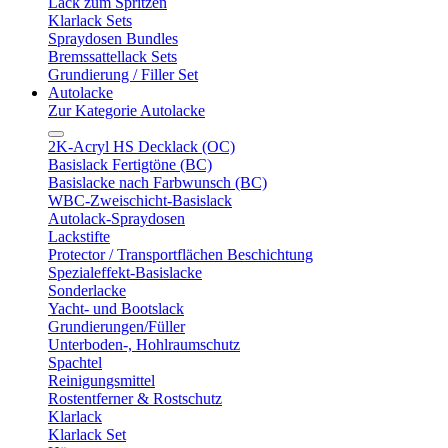
Lack zum Spritzen
Klarlack Sets
Spraydosen Bundles
Bremssattellack Sets
Grundierung / Filler Set
Autolacke
Zur Kategorie Autolacke
2K-Acryl HS Decklack (OC)
Basislack Fertigtöne (BC)
Basislacke nach Farbwunsch (BC)
WBC-Zweischicht-Basislack
Autolack-Spraydosen
Lackstifte
Protector / Transportflächen Beschichtung
Spezialeffekt-Basislacke
Sonderlacke
Yacht- und Bootslack
Grundierungen/Füller
Unterboden-, Hohlraumschutz
Spachtel
Reinigungsmittel
Rostentferner & Rostschutz
Klarlack
Klarlack Set