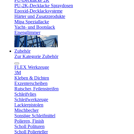
PU-Decklacke 2K
PU-2K-Decklacke Spraydosen
Epoxid-Decklacksysteme
Härter und Zusatzprodukte
Mipa Speziallacke
Yacht- und Bootslack
Eisenglimmer
Zubehör
Zur Kategorie Zubehör
FLEX Werkzeuge
3M
Kleben & Dichten
Exzenterscheiben
Rutscher, Feilenstreifen
Schleifvlies
Schleifwerkzeuge
Lackierpistolen
Mischbecher
Sonstige Schleifmittel
Polieren, Finish
Scholl Polituren
Scholl Polierteller