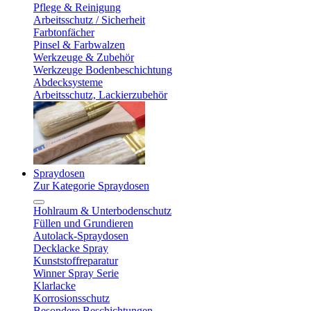
Pflege & Reinigung
Arbeitsschutz / Sicherheit
Farbtonfächer
Pinsel & Farbwalzen
Werkzeuge & Zubehör
Werkzeuge Bodenbeschichtung
Abdecksysteme
Arbeitsschutz, Lackierzubehör
Spraydosen
Zur Kategorie Spraydosen
Hohlraum & Unterbodenschutz
Füllen und Grundieren
Autolack-Spraydosen
Decklacke Spray
Kunststoffreparatur
Winner Spray Serie
Klarlacke
Korrosionsschutz
Besondere Beschichtungen