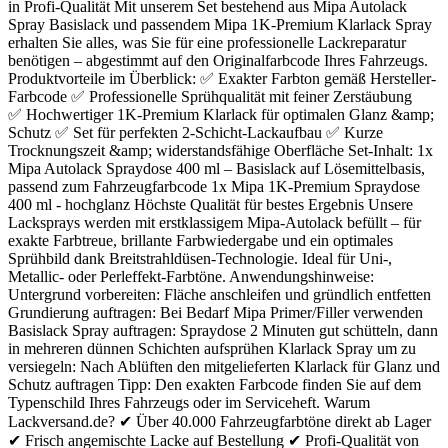
in Profi-Qualität Mit unserem Set bestehend aus Mipa Autolack
Spray Basislack und passendem Mipa 1K-Premium Klarlack Spray
erhalten Sie alles, was Sie für eine professionelle Lackreparatur
benötigen – abgestimmt auf den Originalfarbcode Ihres Fahrzeugs.
Produktvorteile im Überblick: ✅ Exakter Farbton gemäß Hersteller-
Farbcode ✅ Professionelle Sprühqualität mit feiner Zerstäubung
✅ Hochwertiger 1K-Premium Klarlack für optimalen Glanz &amp;
Schutz ✅ Set für perfekten 2-Schicht-Lackaufbau ✅ Kurze
Trocknungszeit &amp; widerstandsfähige Oberfläche Set-Inhalt: 1x
Mipa Autolack Spraydose 400 ml – Basislack auf Lösemittelbasis,
passend zum Fahrzeugfarbcode 1x Mipa 1K-Premium Spraydose
400 ml - hochglanz Höchste Qualität für bestes Ergebnis Unsere
Lacksprays werden mit erstklassigem Mipa-Autolack befüllt – für
exakte Farbtreue, brillante Farbwiedergabe und ein optimales
Sprühbild dank Breitstrahldüsen-Technologie. Ideal für Uni-,
Metallic- oder Perleffekt-Farbtöne. Anwendungshinweise:
Untergrund vorbereiten: Fläche anschleifen und gründlich entfetten
Grundierung auftragen: Bei Bedarf Mipa Primer/Filler verwenden
Basislack Spray auftragen: Spraydose 2 Minuten gut schütteln, dann
in mehreren dünnen Schichten aufsprühen Klarlack Spray um zu
versiegeln: Nach Ablüften den mitgelieferten Klarlack für Glanz und
Schutz auftragen Tipp: Den exakten Farbcode finden Sie auf dem
Typenschild Ihres Fahrzeugs oder im Serviceheft. Warum
Lackversand.de? ✔ Über 40.000 Fahrzeugfarbtöne direkt ab Lager
✔ Frisch angemischte Lacke auf Bestellung ✔ Profi-Qualität von