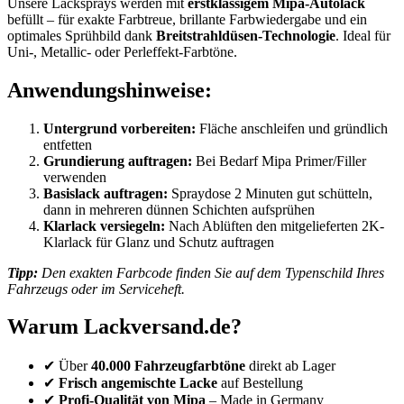
Unsere Lacksprays werden mit
erstklassigem Mipa-Autolack
befüllt – für exakte Farbtreue, brillante Farbwiedergabe und ein
optimales Sprühbild dank
Breitstrahldüsen-Technologie
. Ideal für
Uni-, Metallic- oder Perleffekt-Farbtöne.
Anwendungshinweise:
Untergrund vorbereiten:
Fläche anschleifen und gründlich
entfetten
Grundierung auftragen:
Bei Bedarf Mipa Primer/Filler
verwenden
Basislack auftragen:
Spraydose 2 Minuten gut schütteln,
dann in mehreren dünnen Schichten aufsprühen
Klarlack versiegeln:
Nach Ablüften den mitgelieferten 2K-
Klarlack für Glanz und Schutz auftragen
Tipp:
Den exakten Farbcode finden Sie auf dem Typenschild Ihres
Fahrzeugs oder im Serviceheft.
Warum Lackversand.de?
✔ Über
40.000 Fahrzeugfarbtöne
direkt ab Lager
✔
Frisch angemischte Lacke
auf Bestellung
✔
Profi-Qualität von Mipa
– Made in Germany