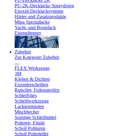
PU-Decklacke 2K
PU-2K-Decklacke Spraydosen
Epoxid-Decklacksysteme
Härter und Zusatzprodukte
Mipa Speziallacke
Yacht- und Bootslack
Eisenglimmer
Zubehör
Zur Kategorie Zubehör
FLEX Werkzeuge
3M
Kleben & Dichten
Exzenterscheiben
Rutscher, Feilenstreifen
Schleifvlies
Schleifwerkzeuge
Lackierpistolen
Mischbecher
Sonstige Schleifmittel
Polieren, Finish
Scholl Polituren
Scholl Polierteller