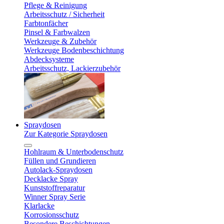
Pflege & Reinigung
Arbeitsschutz / Sicherheit
Farbtonfächer
Pinsel & Farbwalzen
Werkzeuge & Zubehör
Werkzeuge Bodenbeschichtung
Abdecksysteme
Arbeitsschutz, Lackierzubehör
Spraydosen
Zur Kategorie Spraydosen
Hohlraum & Unterbodenschutz
Füllen und Grundieren
Autolack-Spraydosen
Decklacke Spray
Kunststoffreparatur
Winner Spray Serie
Klarlacke
Korrosionsschutz
Besondere Beschichtungen