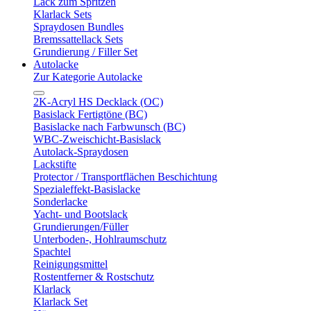
Lack zum Spritzen
Klarlack Sets
Spraydosen Bundles
Bremssattellack Sets
Grundierung / Filler Set
Autolacke
Zur Kategorie Autolacke
2K-Acryl HS Decklack (OC)
Basislack Fertigtöne (BC)
Basislacke nach Farbwunsch (BC)
WBC-Zweischicht-Basislack
Autolack-Spraydosen
Lackstifte
Protector / Transportflächen Beschichtung
Spezialeffekt-Basislacke
Sonderlacke
Yacht- und Bootslack
Grundierungen/Füller
Unterboden-, Hohlraumschutz
Spachtel
Reinigungsmittel
Rostentferner & Rostschutz
Klarlack
Klarlack Set